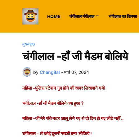
HOME
चंगीलाल मंगीलाल
चंगीलाल का किस्सा
मुख्यपृष्ठ
चंगीलाल -हाँ जी मैडम बोलिये
by
Changilal
-
मार्च 07, 2024
महिला -पुलिस स्टेशन गुम होने की खबर लिखवाने गयी
चंगीलाल -हाँ जी मैडम बोलिये क्या हुआ ?
महिला -जी मेरे पति मटर आलू लेने गए थे दो दिन हो गए लौटे नहीं ..
चंगीलाल - तो कोई दूसरी सब्जी बना लीजिये !