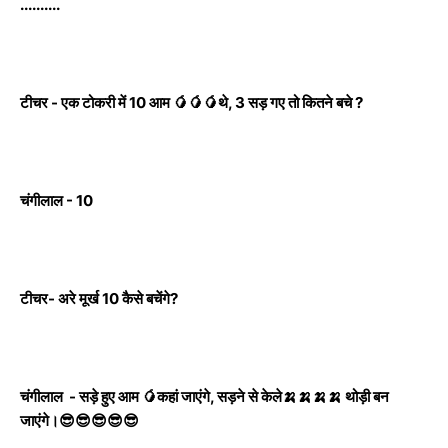
..........
टीचर - एक टोकरी में 10 आम 🥭🥭🥭थे, 3 सड़ गए तो कितने बचे ?
चंगीलाल - 10
टीचर- अरे मूर्ख 10 कैसे बचेंगे?
चंगीलाल - सड़े हुए आम 🥭कहां जाएंगे, सड़ने से केले🍌🍌🍌🍌 थोड़ी बन
जाएंगे।😎😎😎😎😎