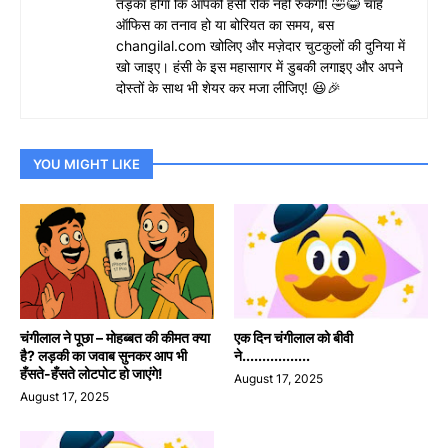
तड़का होगा कि आपकी हंसी रोके नहीं रुकेगी! 🤣😂 चाहे
ऑफिस का तनाव हो या बोरियत का समय, बस
changilal.com खोलिए और मज़ेदार चुटकुलों की दुनिया में
खो जाइए। हंसी के इस महासागर में डुबकी लगाइए और अपने
दोस्तों के साथ भी शेयर कर मजा लीजिए! 😆🎉
YOU MIGHT LIKE
चंगीलाल ने पूछा – मोहब्बत की कीमत क्या
एक दिन चंगीलाल को बीवी
है? लड़की का जवाब सुनकर आप भी
ने.................
हँसते-हँसते लोटपोट हो जाएंगे!
August 17, 2025
August 17, 2025